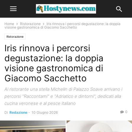
Home
Ristorazione
Iris rinnova i percorsi degustazione: la doppia
visione gastronomica di Giacomo Sacchetto
Ristorazione
Iris rinnova i percorsi
degustazione: la doppia
visione gastronomica di
Giacomo Sacchetto
Al ristorante una stella Michelin di Palazzo Soave arrivano i
percorsi "Raccontami" e "Adriatico e dintorni", dedicati alla
cucina veronese e al pesce italiano
0
Di
Redazione
-
10 Giugno 2026