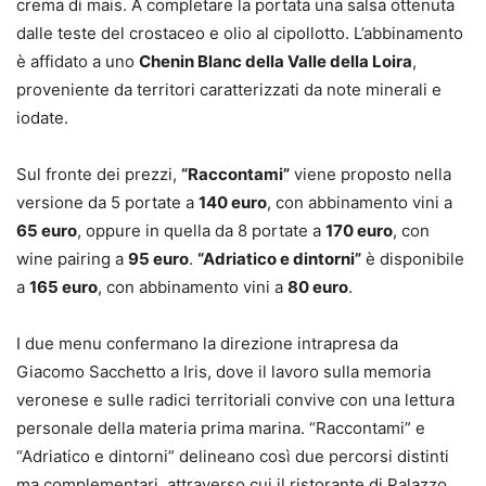
crema di mais. A completare la portata una salsa ottenuta
dalle teste del crostaceo e olio al cipollotto. L’abbinamento
è affidato a uno
Chenin Blanc della Valle della Loira
,
proveniente da territori caratterizzati da note minerali e
iodate.
Sul fronte dei prezzi,
“Raccontami”
viene proposto nella
versione da 5 portate a
140 euro
, con abbinamento vini a
65 euro
, oppure in quella da 8 portate a
170 euro
, con
wine pairing a
95 euro
.
“Adriatico e dintorni”
è disponibile
a
165 euro
, con abbinamento vini a
80 euro
.
I due menu confermano la direzione intrapresa da
Giacomo Sacchetto a Iris, dove il lavoro sulla memoria
veronese e sulle radici territoriali convive con una lettura
personale della materia prima marina. “Raccontami” e
“Adriatico e dintorni” delineano così due percorsi distinti
ma complementari, attraverso cui il ristorante di Palazzo