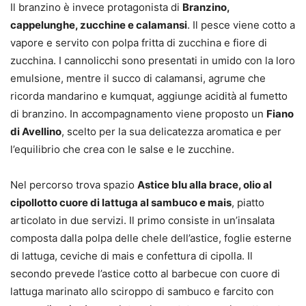
Il branzino è invece protagonista di
Branzino,
cappelunghe, zucchine e calamansi
. Il pesce viene cotto a
vapore e servito con polpa fritta di zucchina e fiore di
zucchina. I cannolicchi sono presentati in umido con la loro
emulsione, mentre il succo di calamansi, agrume che
ricorda mandarino e kumquat, aggiunge acidità al fumetto
di branzino. In accompagnamento viene proposto un
Fiano
di Avellino
, scelto per la sua delicatezza aromatica e per
l’equilibrio che crea con le salse e le zucchine.
Nel percorso trova spazio
Astice blu alla brace, olio al
cipollotto cuore di lattuga al sambuco e mais
, piatto
articolato in due servizi. Il primo consiste in un’insalata
composta dalla polpa delle chele dell’astice, foglie esterne
di lattuga, ceviche di mais e confettura di cipolla. Il
secondo prevede l’astice cotto al barbecue con cuore di
lattuga marinato allo sciroppo di sambuco e farcito con