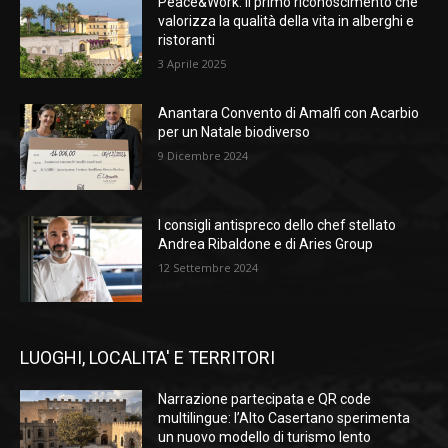
Peace&Work: il primo riconoscimento che
valorizza la qualità della vita in alberghi e
ristoranti
3 Aprile 2025
Anantara Convento di Amalfi con Acarbio
per un Natale biodiverso
9 Dicembre 2024
I consigli antispreco dello chef stellato
Andrea Ribaldone e di Aries Group
12 Settembre 2024
LUOGHI, LOCALITA' E TERRITORI
Narrazione partecipata e QR code
multilingue: l’Alto Casertano sperimenta
un nuovo modello di turismo lento