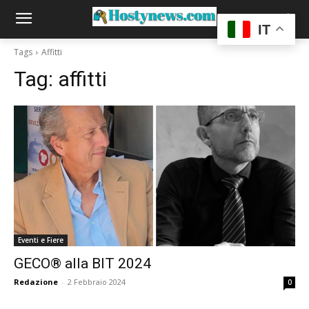
IT
Tags
Affitti
Tag:
affitti
Eventi e Fiere
GECO® alla BIT 2024
Redazione
-
2 Febbraio 2024
0