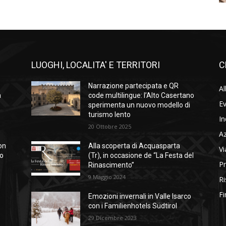
LUOGHI, LOCALITA' E TERRITORI
C
Narrazione partecipata e QR
Al
a
code multilingue: l’Alto Casertano
Ev
sperimenta un nuovo modello di
turismo lento
In
20 Ottobre 2025
A
on
Alla scoperta di Acquasparta
Vi
so
(Tr), in occasione de “La Festa del
Pr
Rinascimento”
9 Maggio 2024
Ri
Fi
Emozioni invernali in Valle Isarco
con i Familienhotels Südtirol
29 Dicembre 2023