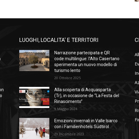
LUOGHI, LOCALITA' E TERRITORI
C
Narrazione partecipata e QR
Al
a
code multilingue: l’Alto Casertano
Ev
sperimenta un nuovo modello di
turismo lento
In
20 Ottobre 2025
A
on
Alla scoperta di Acquasparta
Vi
so
(Tr), in occasione de “La Festa del
Pr
Rinascimento”
9 Maggio 2024
Ri
Fi
Emozioni invernali in Valle Isarco
con i Familienhotels Südtirol
29 Dicembre 2023