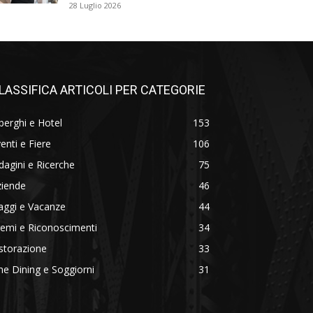
28 Luglio 2026
LASSIFICA ARTICOLI PER CATEGORIE
berghi e Hotel
153
enti e Fiere
106
dagini e Ricerche
75
ziende
46
aggi e Vacanze
44
emi e Riconoscimenti
34
storazione
33
ne Dining e Soggiorni
31