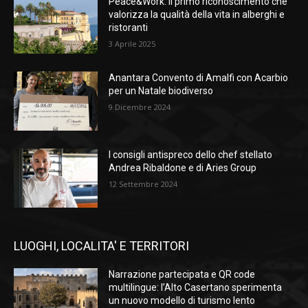
Peace&Work: il primo riconoscimento che
valorizza la qualità della vita in alberghi e
ristoranti
3 Aprile 2025
Anantara Convento di Amalfi con Acarbio
per un Natale biodiverso
9 Dicembre 2024
I consigli antispreco dello chef stellato
Andrea Ribaldone e di Aries Group
12 Settembre 2024
LUOGHI, LOCALITA' E TERRITORI
Narrazione partecipata e QR code
multilingue: l’Alto Casertano sperimenta
un nuovo modello di turismo lento