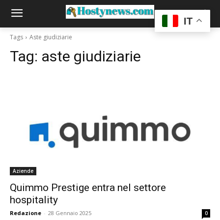
IT
Tags
Aste giudiziarie
Tag:
aste giudiziarie
Aziende
Quimmo Prestige entra nel settore
hospitality
Redazione
-
28 Gennaio 2025
0