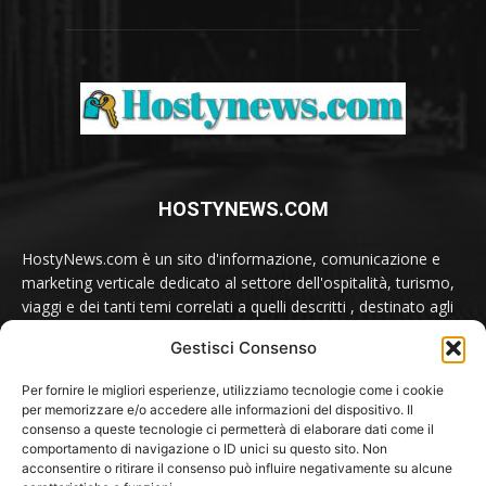
HOSTYNEWS.COM
HostyNews.com è un sito d'informazione, comunicazione e
marketing verticale dedicato al settore dell'ospitalità, turismo,
viaggi e dei tanti temi correlati a quelli descritti , destinato agli
appassionati e ai professionisti del comparto.
Gestisci Consenso
Contatti:
redazione@hostynews.com
Per fornire le migliori esperienze, utilizziamo tecnologie come i cookie
per memorizzare e/o accedere alle informazioni del dispositivo. Il
consenso a queste tecnologie ci permetterà di elaborare dati come il
comportamento di navigazione o ID unici su questo sito. Non
SEGUICI SU
acconsentire o ritirare il consenso può influire negativamente su alcune