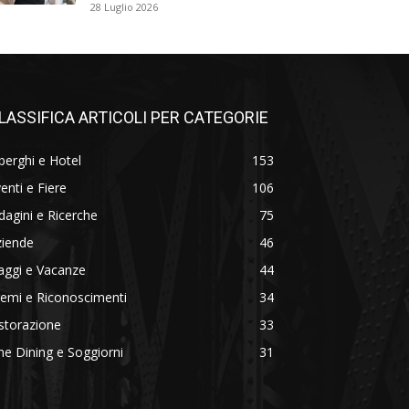
28 Luglio 2026
LASSIFICA ARTICOLI PER CATEGORIE
berghi e Hotel
153
enti e Fiere
106
dagini e Ricerche
75
ziende
46
aggi e Vacanze
44
emi e Riconoscimenti
34
storazione
33
ne Dining e Soggiorni
31