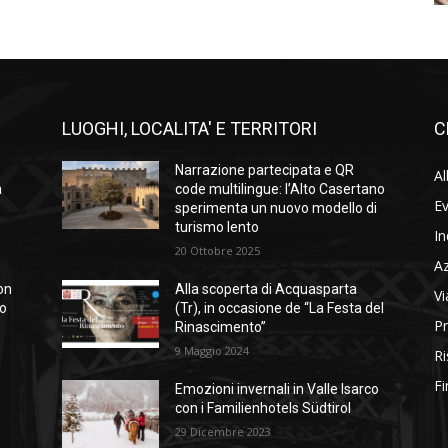
LUOGHI, LOCALITA' E TERRITORI
C
Narrazione partecipata e QR
Al
a
code multilingue: l’Alto Casertano
Ev
sperimenta un nuovo modello di
turismo lento
In
20 Ottobre 2025
A
on
Alla scoperta di Acquasparta
Vi
so
(Tr), in occasione de “La Festa del
Pr
Rinascimento”
9 Maggio 2024
Ri
Fi
Emozioni invernali in Valle Isarco
con i Familienhotels Südtirol
29 Dicembre 2023