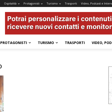
Ospitalità
Protagonisti
Turismo
Trasporti
Video, Podcast e Interv
PROTAGONISTI
TURISMO
TRASPORTI
VIDEO, POD
o