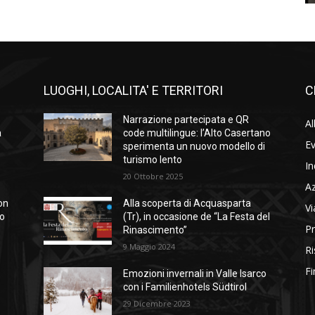
LUOGHI, LOCALITA' E TERRITORI
C
Narrazione partecipata e QR
Al
a
code multilingue: l’Alto Casertano
Ev
sperimenta un nuovo modello di
turismo lento
In
20 Ottobre 2025
A
on
Alla scoperta di Acquasparta
Vi
so
(Tr), in occasione de “La Festa del
Pr
Rinascimento”
9 Maggio 2024
Ri
Fi
Emozioni invernali in Valle Isarco
con i Familienhotels Südtirol
29 Dicembre 2023