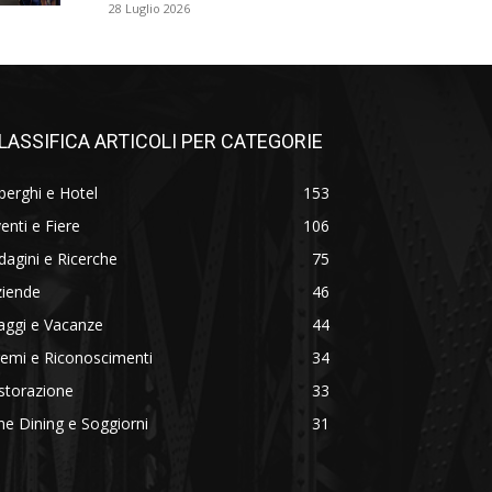
28 Luglio 2026
LASSIFICA ARTICOLI PER CATEGORIE
berghi e Hotel
153
enti e Fiere
106
dagini e Ricerche
75
ziende
46
aggi e Vacanze
44
emi e Riconoscimenti
34
storazione
33
ne Dining e Soggiorni
31