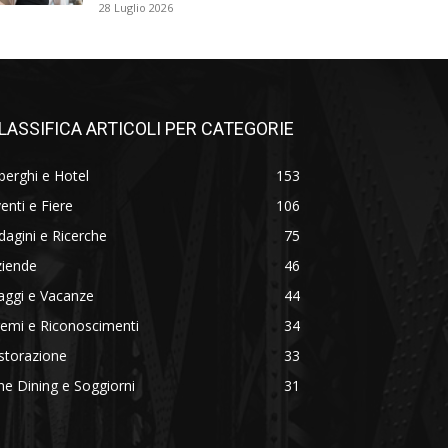
28 Luglio 2026
LASSIFICA ARTICOLI PER CATEGORIE
berghi e Hotel
153
enti e Fiere
106
dagini e Ricerche
75
ziende
46
aggi e Vacanze
44
emi e Riconoscimenti
34
storazione
33
ne Dining e Soggiorni
31