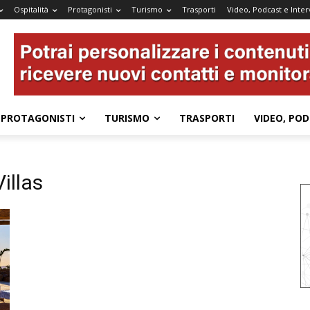
Ospitalità
Protagonisti
Turismo
Trasporti
Video, Podcast e Inter
PROTAGONISTI
TURISMO
TRASPORTI
VIDEO, POD
illas