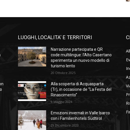
LUOGHI, LOCALITA' E TERRITORI
C
Narrazione partecipata e QR
Al
a
code multilingue: l’Alto Casertano
Ev
sperimenta un nuovo modello di
turismo lento
In
20 Ottobre 2025
A
on
Alla scoperta di Acquasparta
Vi
so
(Tr), in occasione de “La Festa del
Pr
Rinascimento”
9 Maggio 2024
Ri
Fi
Emozioni invernali in Valle Isarco
con i Familienhotels Südtirol
29 Dicembre 2023