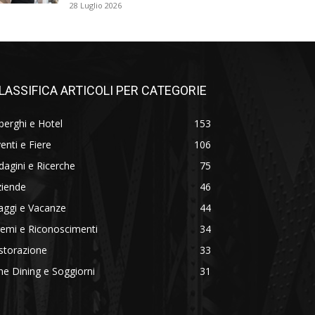
28 Luglio 2026
LASSIFICA ARTICOLI PER CATEGORIE
berghi e Hotel
153
enti e Fiere
106
dagini e Ricerche
75
ziende
46
aggi e Vacanze
44
emi e Riconoscimenti
34
storazione
33
ne Dining e Soggiorni
31