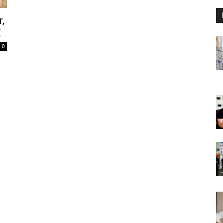
r,
Z
0