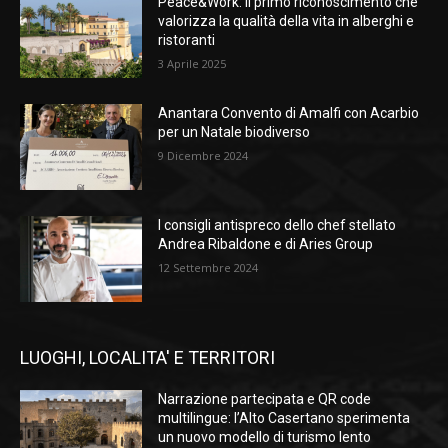
Peace&Work: il primo riconoscimento che
valorizza la qualità della vita in alberghi e
ristoranti
3 Aprile 2025
Anantara Convento di Amalfi con Acarbio
per un Natale biodiverso
9 Dicembre 2024
I consigli antispreco dello chef stellato
Andrea Ribaldone e di Aries Group
12 Settembre 2024
LUOGHI, LOCALITA' E TERRITORI
Narrazione partecipata e QR code
multilingue: l’Alto Casertano sperimenta
un nuovo modello di turismo lento