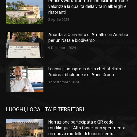
Peace&Work: il primo riconoscimento che
valorizza la qualità della vita in alberghi e
ristoranti
3 Aprile 2025
Anantara Convento di Amalfi con Acarbio
per un Natale biodiverso
9 Dicembre 2024
I consigli antispreco dello chef stellato
Andrea Ribaldone e di Aries Group
12 Settembre 2024
LUOGHI, LOCALITA' E TERRITORI
Narrazione partecipata e QR code
multilingue: l’Alto Casertano sperimenta
un nuovo modello di turismo lento