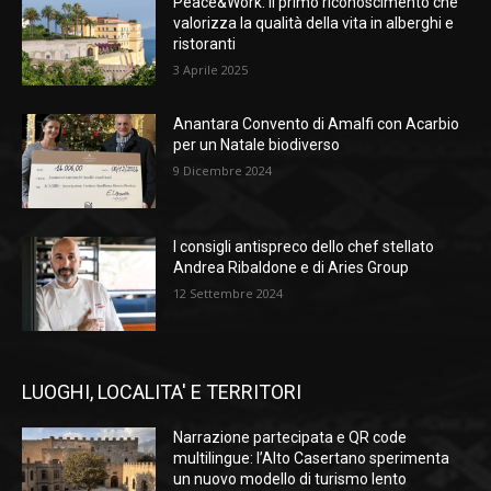
Peace&Work: il primo riconoscimento che
valorizza la qualità della vita in alberghi e
ristoranti
3 Aprile 2025
Anantara Convento di Amalfi con Acarbio
per un Natale biodiverso
9 Dicembre 2024
I consigli antispreco dello chef stellato
Andrea Ribaldone e di Aries Group
12 Settembre 2024
LUOGHI, LOCALITA' E TERRITORI
Narrazione partecipata e QR code
multilingue: l’Alto Casertano sperimenta
un nuovo modello di turismo lento