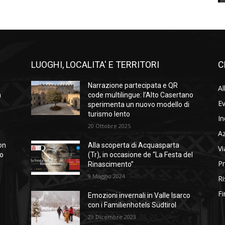
LUOGHI, LOCALITA' E TERRITORI
C
Narrazione partecipata e QR
Al
a
code multilingue: l’Alto Casertano
Ev
sperimenta un nuovo modello di
turismo lento
In
20 Ottobre 2025
A
on
Alla scoperta di Acquasparta
Vi
so
(Tr), in occasione de “La Festa del
Pr
Rinascimento”
9 Maggio 2024
Ri
Fi
Emozioni invernali in Valle Isarco
con i Familienhotels Südtirol
29 Dicembre 2023