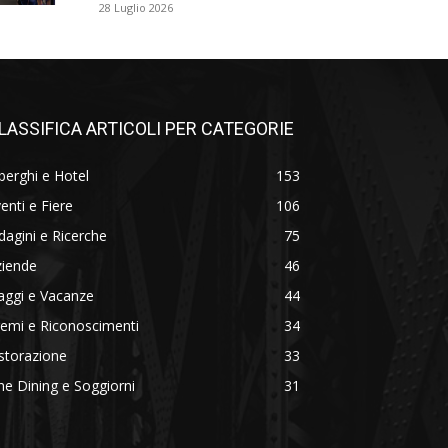
28 Luglio 2026
LASSIFICA ARTICOLI PER CATEGORIE
berghi e Hotel
153
enti e Fiere
106
dagini e Ricerche
75
ziende
46
aggi e Vacanze
44
emi e Riconoscimenti
34
storazione
33
ne Dining e Soggiorni
31