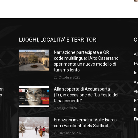
LUOGHI, LOCALITA' E TERRITORI
C
Narrazione partecipata e QR
Al
a
code multilingue: l’Alto Casertano
Ev
sperimenta un nuovo modello di
turismo lento
In
20 Ottobre 2025
A
on
Alla scoperta di Acquasparta
Vi
so
(Tr), in occasione de “La Festa del
Pr
Rinascimento”
9 Maggio 2024
Ri
Fi
Emozioni invernali in Valle Isarco
con i Familienhotels Südtirol
29 Dicembre 2023