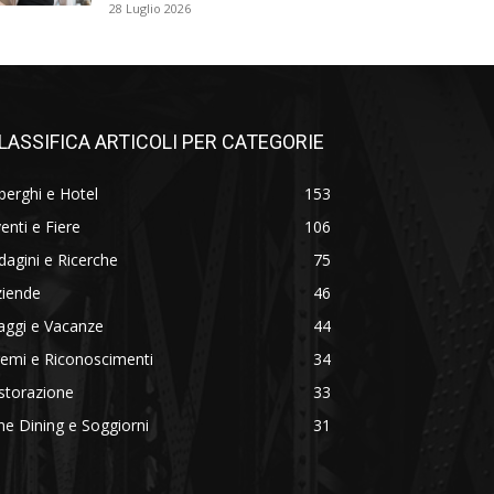
28 Luglio 2026
LASSIFICA ARTICOLI PER CATEGORIE
berghi e Hotel
153
enti e Fiere
106
dagini e Ricerche
75
ziende
46
aggi e Vacanze
44
emi e Riconoscimenti
34
storazione
33
ne Dining e Soggiorni
31