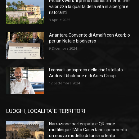
Peace&Work: il primo riconoscimento che
valorizza la qualità della vita in alberghi e
ristoranti
3 Aprile 2025
Anantara Convento di Amalfi con Acarbio
per un Natale biodiverso
9 Dicembre 2024
I consigli antispreco dello chef stellato
Andrea Ribaldone e di Aries Group
12 Settembre 2024
LUOGHI, LOCALITA' E TERRITORI
Narrazione partecipata e QR code
multilingue: l’Alto Casertano sperimenta
un nuovo modello di turismo lento