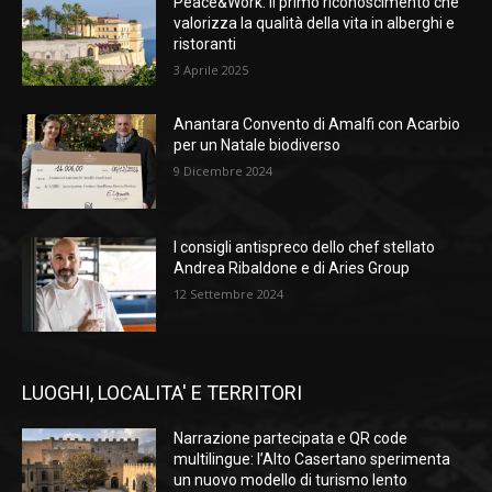
Peace&Work: il primo riconoscimento che
valorizza la qualità della vita in alberghi e
ristoranti
3 Aprile 2025
Anantara Convento di Amalfi con Acarbio
per un Natale biodiverso
9 Dicembre 2024
I consigli antispreco dello chef stellato
Andrea Ribaldone e di Aries Group
12 Settembre 2024
LUOGHI, LOCALITA' E TERRITORI
Narrazione partecipata e QR code
multilingue: l’Alto Casertano sperimenta
un nuovo modello di turismo lento