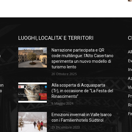
LUOGHI, LOCALITA' E TERRITORI
C
Narrazione partecipata e QR
Al
a
code multilingue: l’Alto Casertano
Ev
sperimenta un nuovo modello di
turismo lento
In
20 Ottobre 2025
A
on
Alla scoperta di Acquasparta
Vi
so
(Tr), in occasione de “La Festa del
Pr
Rinascimento”
9 Maggio 2024
Ri
Fi
Emozioni invernali in Valle Isarco
con i Familienhotels Südtirol
29 Dicembre 2023