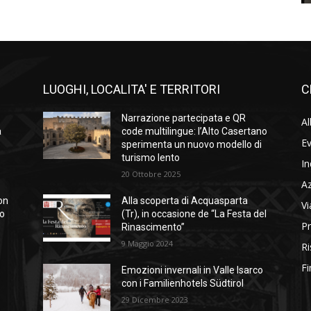
LUOGHI, LOCALITA' E TERRITORI
C
Narrazione partecipata e QR
Al
a
code multilingue: l’Alto Casertano
Ev
sperimenta un nuovo modello di
turismo lento
In
20 Ottobre 2025
A
on
Alla scoperta di Acquasparta
Vi
so
(Tr), in occasione de “La Festa del
Pr
Rinascimento”
9 Maggio 2024
Ri
Fi
Emozioni invernali in Valle Isarco
con i Familienhotels Südtirol
29 Dicembre 2023