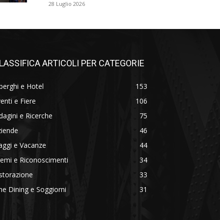
28 Luglio 2026
LASSIFICA ARTICOLI PER CATEGORIE
berghi e Hotel
153
enti e Fiere
106
dagini e Ricerche
75
ziende
46
aggi e Vacanze
44
emi e Riconoscimenti
34
storazione
33
ne Dining e Soggiorni
31