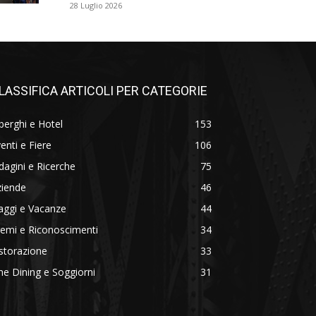
28 Luglio 2026
LASSIFICA ARTICOLI PER CATEGORIE
berghi e Hotel
153
enti e Fiere
106
dagini e Ricerche
75
ziende
46
aggi e Vacanze
44
emi e Riconoscimenti
34
storazione
33
ne Dining e Soggiorni
31