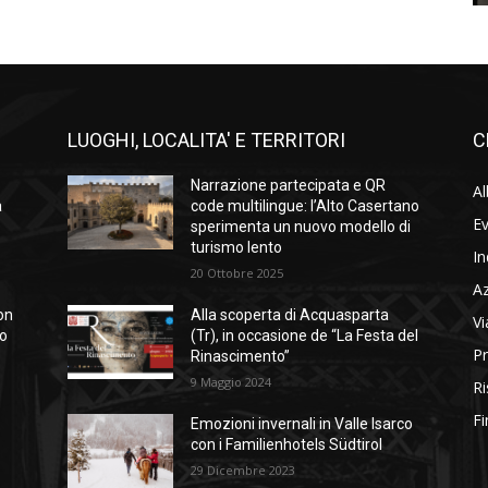
LUOGHI, LOCALITA' E TERRITORI
C
Narrazione partecipata e QR
Al
a
code multilingue: l’Alto Casertano
Ev
sperimenta un nuovo modello di
turismo lento
In
20 Ottobre 2025
A
on
Alla scoperta di Acquasparta
Vi
so
(Tr), in occasione de “La Festa del
Pr
Rinascimento”
9 Maggio 2024
Ri
Fi
Emozioni invernali in Valle Isarco
con i Familienhotels Südtirol
29 Dicembre 2023