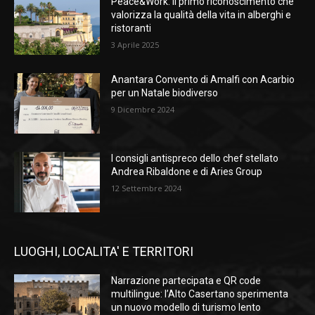
Peace&Work: il primo riconoscimento che
valorizza la qualità della vita in alberghi e
ristoranti
3 Aprile 2025
Anantara Convento di Amalfi con Acarbio
per un Natale biodiverso
9 Dicembre 2024
I consigli antispreco dello chef stellato
Andrea Ribaldone e di Aries Group
12 Settembre 2024
LUOGHI, LOCALITA' E TERRITORI
Narrazione partecipata e QR code
multilingue: l’Alto Casertano sperimenta
un nuovo modello di turismo lento