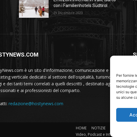
con i Familienhotels Südtirol
29 Dicembre 2023
STYNEWS.COM
S
yNews.com è un sito d'informazione, comunicazione e
Per fornire 
ting verticale dedicato al settore dell'ospitalità, turismo,
memorizzare 
i e dei tanti temi correlati a quelli descritti , destinato agli
tecnologie c
ssionati e ai professionisti del comparto.
unici su que
su alcune ca
atti:
redazione@hostynews.com
Ac
HOME
NOTIZIE
Ospitalità
Pr
Video, Podcast e Interviste