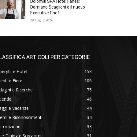
Dolomiti SPA Hotel Fanes:
Damiano Scaglioni è il nuovo
Executive Chef
28 Luglio 2026
LASSIFICA ARTICOLI PER CATEGORIE
berghi e Hotel
153
enti e Fiere
106
dagini e Ricerche
75
ziende
46
aggi e Vacanze
44
emi e Riconoscimenti
34
storazione
33
ne Dining e Soggiorni
31