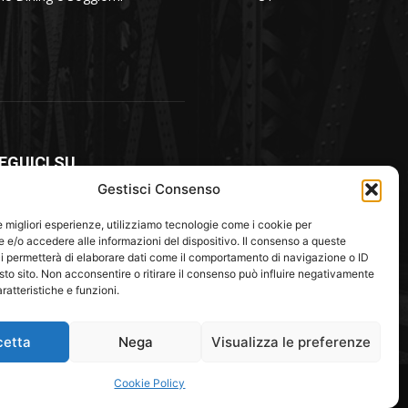
EGUICI SU
Gestisci Consenso
le migliori esperienze, utilizziamo tecnologie come i cookie per
e/o accedere alle informazioni del dispositivo. Il consenso a queste
i permetterà di elaborare dati come il comportamento di navigazione o ID
sto sito. Non acconsentire o ritirare il consenso può influire negativamente
ratteristiche e funzioni.
cetta
Nega
Visualizza le preferenze
otagonisti
Turismo
Trasporti
Cookie Policy