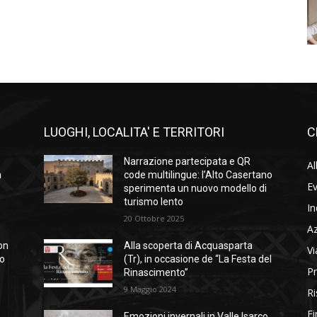
LUOGHI, LOCALITA' E TERRITORI
C
Narrazione partecipata e QR
Al
a
code multilingue: l’Alto Casertano
Ev
sperimenta un nuovo modello di
turismo lento
In
20 Ottobre 2025
A
on
Alla scoperta di Acquasparta
Vi
so
(Tr), in occasione de “La Festa del
Pr
Rinascimento”
9 Maggio 2024
Ri
Fi
Emozioni invernali in Valle Isarco