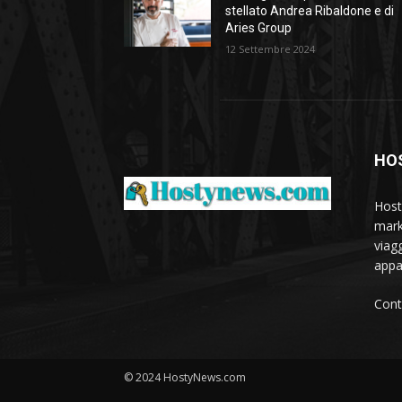
stellato Andrea Ribaldone e di
Aries Group
12 Settembre 2024
HO
Host
marke
viagg
appa
Cont
© 2024 HostyNews.com