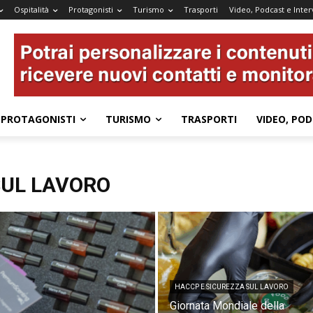
Ospitalità
Protagonisti
Turismo
Trasporti
Video, Podcast e Inter
PROTAGONISTI
TURISMO
TRASPORTI
VIDEO, POD
SUL LAVORO
HACCP E SICUREZZA SUL LAVORO
Giornata Mondiale della