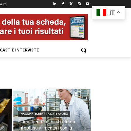
viste
IT
CAST E INTERVISTE
HACCP E SICUREZZA SUL LAVORO
Come Rentokil combatte gli
infestanti alimentari con la