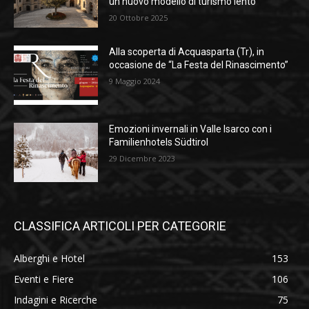
un nuovo modello di turismo lento
20 Ottobre 2025
Alla scoperta di Acquasparta (Tr), in
occasione de “La Festa del Rinascimento”
9 Maggio 2024
Emozioni invernali in Valle Isarco con i
Familienhotels Südtirol
29 Dicembre 2023
CLASSIFICA ARTICOLI PER CATEGORIE
Alberghi e Hotel
153
Eventi e Fiere
106
Indagini e Ricerche
75