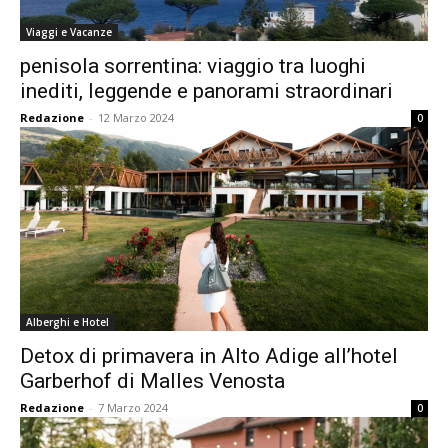
Viaggi e Vacanze
penisola sorrentina: viaggio tra luoghi
inediti, leggende e panorami straordinari
Redazione
-
12 Marzo 2024
0
Alberghi e Hotel
Detox di primavera in Alto Adige all’hotel
Garberhof di Malles Venosta
Redazione
-
7 Marzo 2024
0