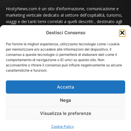
HostyNews.com è un sito d'informazione, comunicazione e
marketing verticale dedicato al settore dell'ospitalità, turismo,
viaggi e dei tanti temi correlati a quelli descritti , destinato agli
appassionati e ai professionisti del comparto.
Gestisci Consenso
Contatti:
redazione@hostynews.com
Per fornire le migliori esperienze, utilizziamo tecnologie come i cookie
per memorizzare e/o accedere alle informazioni del dispositivo. Il
consenso a queste tecnologie ci permetterà di elaborare dati come il
comportamento di navigazione o ID unici su questo sito. Non
SEGUICI SU
acconsentire o ritirare il consenso può influire negativamente su alcune
caratteristiche e funzioni.
Accetta
Nega
© 2024 HostyNews.com
Visualizza le preferenze
HOME
NOTIZIE
Ospitalità
Protagonisti
Turismo
Cookie Policy
Trasporti
Video, Podcast e Interviste