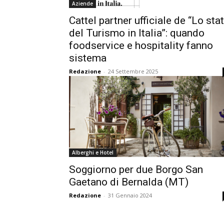
Aziende
Cattel partner ufficiale de “Lo sta
del Turismo in Italia”: quando
foodservice e hospitality fanno
sistema
Redazione
-
24 Settembre 2025
Alberghi e Hotel
Soggiorno per due Borgo San
Gaetano di Bernalda (MT)
Redazione
-
31 Gennaio 2024