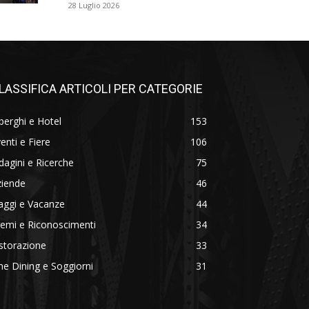
28 Luglio 2026
LASSIFICA ARTICOLI PER CATEGORIE
berghi e Hotel
153
enti e Fiere
106
dagini e Ricerche
75
ziende
46
aggi e Vacanze
44
emi e Riconoscimenti
34
storazione
33
ne Dining e Soggiorni
31