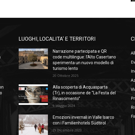
LUOGHI, LOCALITA' E TERRITORI
C
Narrazione partecipata e QR
Al
a
code multilingue: l’Alto Casertano
Ev
sperimenta un nuovo modello di
turismo lento
In
20 Ottobre 2025
A
on
Alla scoperta di Acquasparta
Vi
so
(Tr), in occasione de “La Festa del
Pr
Rinascimento”
9 Maggio 2024
Ri
Fi
Emozioni invernali in Valle Isarco
con i Familienhotels Südtirol
29 Dicembre 2023