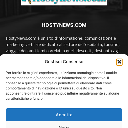
HOSTYNEWS.COM
HostyNews.com è un sito d'informazione, comunicazione e
marketing verticale dedicato al settore dell'ospitalità, turismo,
viaggi e dei tanti temi correlati a quelli descritti , destinato agli
appassionati e ai professionisti del comparto.
Gestisci Consenso
Contatti:
redazione@hostynews.com
Per fornire le migliori esperienze, utilizziamo tecnologie come i cookie
per memorizzare e/o accedere alle informazioni del dispositivo. Il
consenso a queste tecnologie ci permetterà di elaborare dati come il
comportamento di navigazione o ID unici su questo sito. Non
SEGUICI SU
acconsentire o ritirare il consenso può influire negativamente su alcune
caratteristiche e funzioni.
Accetta
Nega