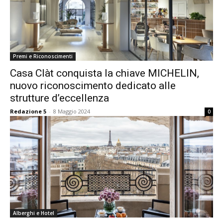
Premi e Riconoscimenti
Casa Clàt conquista la chiave MICHELIN,
nuovo riconoscimento dedicato alle
strutture d’eccellenza
Redazione 5
-
8 Maggio 2024
0
Alberghi e Hotel